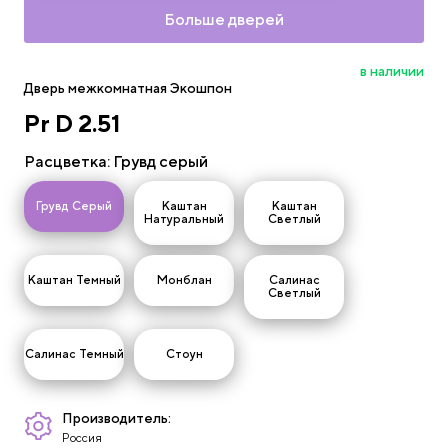
Больше дверей
в наличии
Дверь межкомнатная Экошпон
Pr D 2.51
Расцветка
: Грувд серый
-
-
-
Грувд Серый
Каштан
Каштан
Натуральный
Светлый
-
-
-
-
-
-
Каштан Темный
Монблан
Салинас
Светлый
-
-
-
-
-
Салинас Темный
Стоун
-
-
Производитель:
Россия