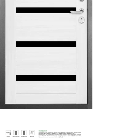
У
$
0.00
Select options