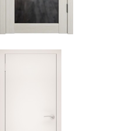
Х32 R
$
0.00
Select options