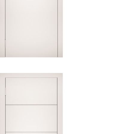
Э 00
$
0.00
Select options