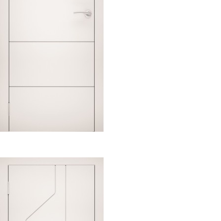
Э 11
$
0.00
Select options